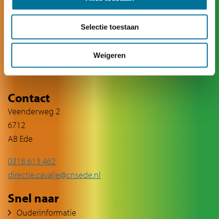
Selectie toestaan
Weigeren
Contact
Veenderweg 2
6712
AB Ede
0318 613 462
directie.cavalje@cnsede.nl
Snel naar
Ouderinformatie