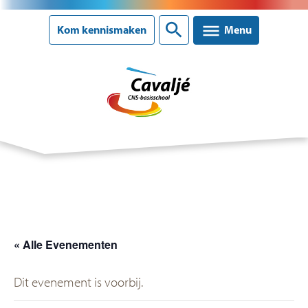
Sluiten
Kom kennismaken
Menu
Onze school
Ons onderwijs
Ouderinformatie
« Alle Evenementen
Nieuws
Dit evenement is voorbij.
Agenda