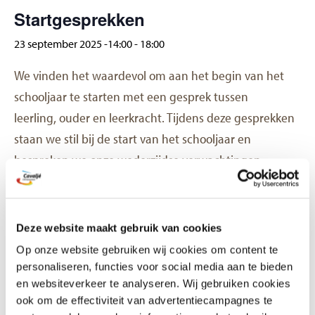
Veelgestelde vragen
Startgesprekken
Contact
23 september 2025 -14:00
-
18:00
We vinden het waardevol om aan het begin van het
schooljaar te starten met een gesprek tussen
leerling, ouder en leerkracht. Tijdens deze gesprekken
staan we stil bij de start van het schooljaar en
bespreken we onze wederzijdse verwachtingen
verwachtingen. Vanaf groep 5 zijn de leerlingen bij
deze gesprekken aanwezig.
Deze website maakt gebruik van cookies
GEGEVENS
Op onze website gebruiken wij cookies om content te
personaliseren, functies voor social media aan te bieden
Datum:
en websiteverkeer te analyseren. Wij gebruiken cookies
23 september 2025
ook om de effectiviteit van advertentiecampagnes te