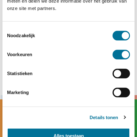
Tijd:
meten en delen we deze informatie over het gebruik van
onze site met partners.
14:00 - 18:00
Toestemmingsselectie
Startgesprekken
Juffenmidddag
Noodzakelijk
Voorkeuren
Statistieken
Marketing
Details tonen
Alles toestaan