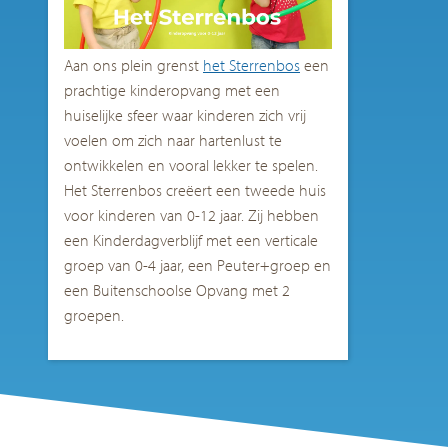
Aan ons plein grenst
het Sterrenbos
een
prachtige kinderopvang met een
huiselijke sfeer waar kinderen zich vrij
voelen om zich naar hartenlust te
ontwikkelen en vooral lekker te spelen.
Het Sterrenbos creëert een tweede huis
voor kinderen van 0-12 jaar. Zij hebben
een Kinderdagverblijf met een verticale
groep van 0-4 jaar, een Peuter+groep en
een Buitenschoolse Opvang met 2
groepen.