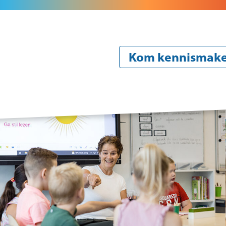
Kom kennismak
Onze school
Oude
Over de organisatie
Aan
Beleid
Pra
Identiteit
Vak
Team
Zie
en