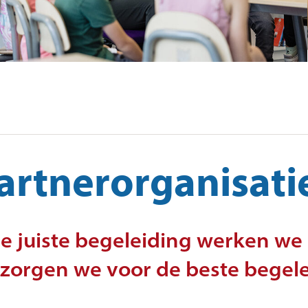
Ouderbetrokkenheid
Opv
Partnerorganisaties
Fin
Ik 
Ons onderwijs
Ext
Schoolontwikkeling
Passend onderwijs
artnerorganisati
Methoden
e juiste begeleiding werken we
zorgen we voor de beste begele