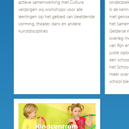
actieve samenwerking met Cultura
onderzoek 
verzorgen wij workshops voor alle
Is de kenn
leerlingen op het gebied van beeldende
niet geno
vorming, theater, dans en andere
het Samen
kunstdisciplines.
Gelderse Va
overleg m
van Rijn e
juiste opl
een schoo
het School
meer over
school bi