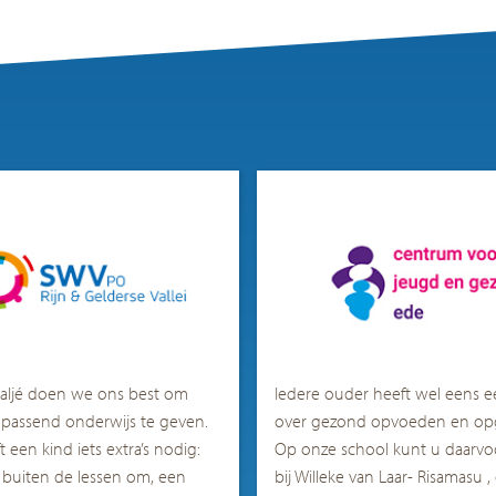
aljé
doen we o
ns best om
Iedere ouder heeft wel eens e
 passend onderwijs te geven.
over gezond opvoeden en op
 een kind iets extra’s nodig:
Op onze school kunt u daarvo
 buiten de lessen om, een
bij
Willeke van Laar-
Risamasu
,