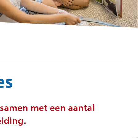
ang buiten schooltijden
anciën
heb een klacht. Wat nu?
erne vertrouwenspersoon
es
 samen met een aantal
iding.