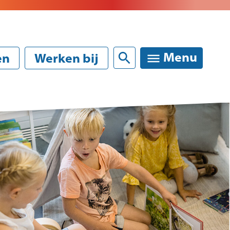
Sluiten
Menu
en
Werken bij
rinformatie
melden van uw kind
ktische informatie / schoolgids
anties en vrije dagen
kte, verlof verzuim