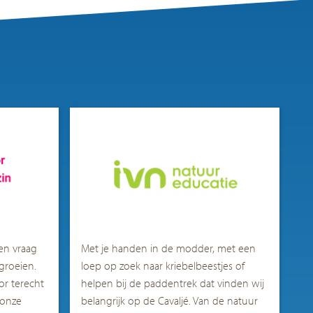
en vraag
Met je handen in de modder, met een
groeien.
loep op zoek naar kriebelbeestjes
of
or terecht
helpen bij de paddentrek
dat vinden wij
 onze
belangrijk op de
Cavaljé. V
an de natuur