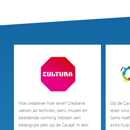
Hoe creatiever hoe liever! Creatieve
Op d
e
Cav
vakken als techniek, dans, muziek en
ieder kind
beeldende vorming hebben een
Soms heeft
belangrijke plek op de Cavaljé.
In een
extra hulp