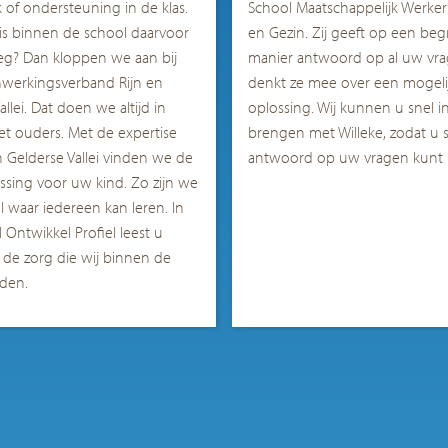
of ondersteuning in de klas.
School Maatschappelijk Werker
is binnen de school daarvoor
en Gezin. Zij geeft op een begri
eg? Dan kloppen we aan bij
manier antwoord op al uw vr
werkingsverband Rijn en
denkt ze mee over een mogeli
llei. Dat doen we altijd in
oplossing. Wij kunnen u snel i
et ouders. Met de expertise
brengen met
Willeke
, zodat u 
n Gelderse Vallei vinden we de
antwoord op uw vragen kunt k
ossing voor uw kind. Zo zijn we
l waar iedereen kan leren.
In
 Ontwikkel Profiel leest u
 de zorg die wij binnen de
eden.