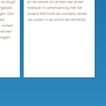
 via Jeugd
en de wereld om je heen leer je een
jpelijke
heleboel. In samenwerking met het
agen. Ook
Groene Wiel komt de wondere wer
eld
jke
van buiten in de school iets dichterbij.
n contact
snel een
rijgen.