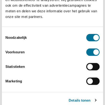
ook om de effectiviteit van advertentiecampagnes te
Eventuele opmerkingen
meten en delen we deze informatie over het gebruik van
onze site met partners.
Toestemmingsselectie
Noodzakelijk
Voorkeuren
Statistieken
Marketing
Toestemming
(Vereist)
Ik ga akkoord met het
privacybeleid
.
Details tonen
CAPTCHA