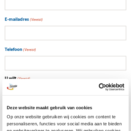
E-mailadres
(Vereist)
Telefoon
(Vereist)
U wilt
(Vereist)
Kennismaken *
Meer informatie
* Al kind(eren) op school? Dan is een kennismaking of
Deze website maakt gebruik van cookies
rondleiding niet nodig. Vraag naar het aanmeldformulier bij de
Op onze website gebruiken wij cookies om content te
directie
personaliseren, functies voor social media aan te bieden
en websiteverkeer te analyseren. Wij gebruiken cookies