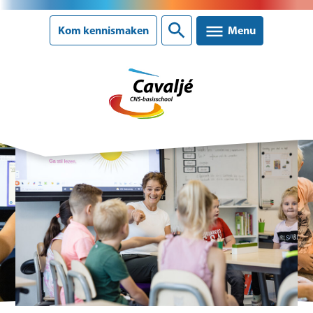
Sluiten
Kom kennismaken
Menu
Onze school
Ons onderwijs
Ouderinformatie
Nieuws
Agenda