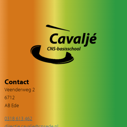
Contact
Veenderweg 2
6712
AB Ede
0318 613 462
directie.cavalje@cnsede.nl