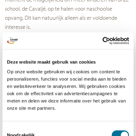
school, de Cavaljé, op te halen voor naschoolse
opvang. Dit kan natuurlijk alleen als er voldoende
interesse is.
Heeft u interesse in naschoolse opvang bij BSO
Bzzzonder (Aan de Bosrand) voor uw kind(eren)? Dan
kunt u zich vrijblijvend aanmelden via hun website. Bij
Deze website maakt gebruik van cookies
voldoende aanmeldingen zal BSO Bzzzonder ook bij
Op onze website gebruiken wij cookies om content te
onze school kinderen kunnen ophalen.
personaliseren, functies voor social media aan te bieden
en websiteverkeer te analyseren. Wij gebruiken cookies
Voor meer informatie en om u aan te melden, kunt u
ook om de effectiviteit van advertentiecampagnes te
meten en delen we deze informatie over het gebruik van
terecht op de
website
van BSO Bzzzonder.
onze site met partners.
Samen groeien we verder!
Toestemmingsselectie
Noodzakelijk