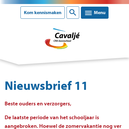
Sluiten
Kom kennismaken
Menu
Onze school
Ons onderwijs
Nieuwsbrief 11
Ouderinformatie
Beste ouders en verzorgers,
Nieuws
De laatste periode van het schooljaar is
Agenda
aangebroken. Hoewel de zomervakantie nog ver