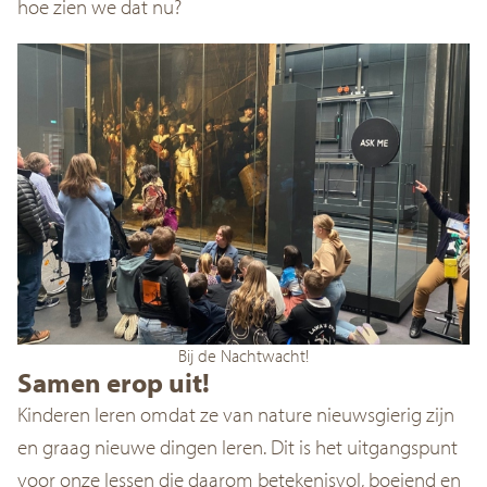
hoe zien we dat nu?
Bij de Nachtwacht!
Samen erop uit!
Kinderen leren omdat ze van nature nieuwsgierig zijn
en graag nieuwe dingen leren. Dit is het uitgangspunt
voor onze lessen die daarom betekenisvol, boeiend en