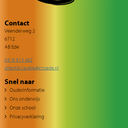
Contact
Veenderweg 2
6712
AB Ede
0318 613 462
directie.cavalje@cnsede.nl
Snel naar
Ouderinformatie
Ons onderwijs
Onze school
Privacyverklaring