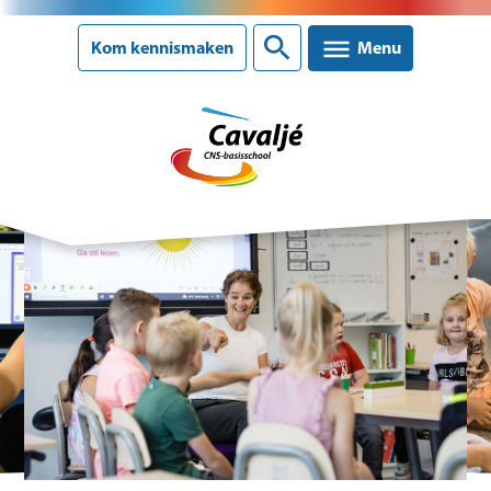
Sluiten
Kom kennismaken
Menu
Onze school
Ons onderwijs
Ouderinformatie
Nieuws
Agenda